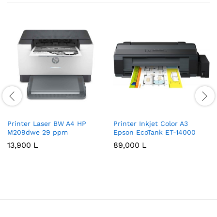
Printer Laser BW A4 HP
Printer Inkjet Color A3
M209dwe 29 ppm
Epson EcoTank ET-14000
13,900
L
89,000
L