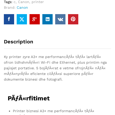
Tags:
c
,
Canon
,
printer
A3
Brand:
Canon
quantity
Description
Ky printer zyre A3+ me performancÃƒÂ« tÃƒÂ« lartÃƒÂ«
ofron lidhshmÃƒÂ«ri Wi-Fi dhe Ethernet, plus printim nga
pajisjet portative. 5 bojÃƒÂ«rat e vetme ofrojnÃƒÂ« nÃƒÂ«
mÃƒÂ«nyrÃƒÂ« eficiente cilÃƒÂ«si superiore pÃƒÂ«r
dokumente biznesi dhe fotografi.
PÃƒÂ«rfitimet
Printer biznesi A3+ me performancÃƒÂ« tÃƒÂ«